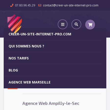
07.80.96.45.29
contact@creer-un-site-internet-pro.com
CREER-UN-SITE-INTERNET-PRO.COM
QUI SOMMES NOUS ?
Agence Web Ampilly-le-Sec
NOS TARIFS
Agence Web Ampilly-le-Sec
5
BLOG
OCT
AGENCE WEB MARSEILLE
Votre site internet pour 29€
Agence Web Ampilly-le-Sec